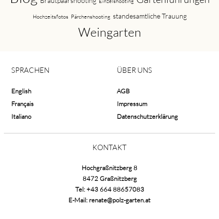
Brautpaarshooting
Einzelshooting
standesamtliche Trauung
Hochzeitsfotos
Pärchenshooting
Weingarten
SPRACHEN
ÜBER UNS
English
AGB
Français
Impressum
Italiano
Datenschutzerklärung
KONTAKT
Hochgraßnitzberg 8
8472 Graßnitzberg
Tel:
+43 664 88657083
E-Mail:
renate@polz-garten.at