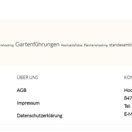
Gartenführungen
standesamtl
elshooting
Hochzeitsfotos
Pärchenshooting
ÜBER UNS
KO
AGB
Hoc
847
Impressum
Tel:
E-M
Datenschutzerklärung