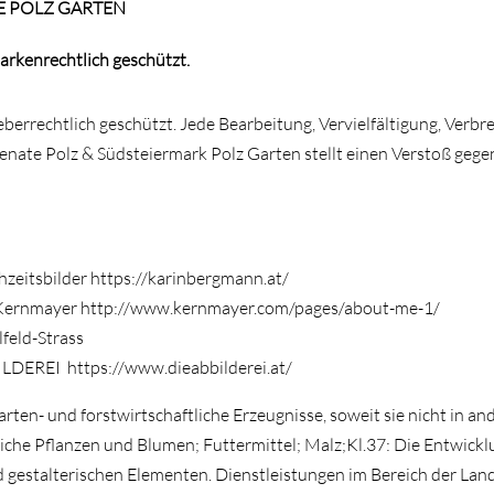
E POLZ GARTEN
arkenrechtlich geschützt.
heberrechtlich geschützt. Jede Bearbeitung, Vervielfältigung, Ver
enate Polz & Südsteiermark Polz Garten stellt einen Verstoß gege
zeitsbilder https://karinbergmann.at/
 Kernmayer http://www.kernmayer.com/pages/about-me-1/
feld-Strass
ILDEREI https://www.dieabbilderei.at/
rten- und forstwirtschaftliche Erzeugnisse, soweit sie nicht in an
iche Pflanzen und Blumen; Futtermittel; Malz;Kl.37: Die Entwickl
stalterischen Elementen. Dienstleistungen im Bereich der Land-,