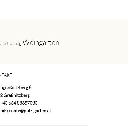
Weingarten
iche Trauung
NTAKT
hgraßnitzberg 8
2 Graßnitzberg
+43 664 88657083
ail:
renate@polz-garten.at