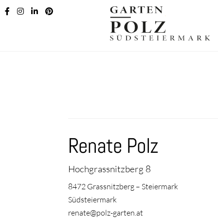
Zur
Zum
Navigation
Inhalt
springen
springen
Renate Polz
Hochgrassnitzberg 8
8472 Grassnitzberg – Steiermark
Südsteiermark
renate@polz-garten.at