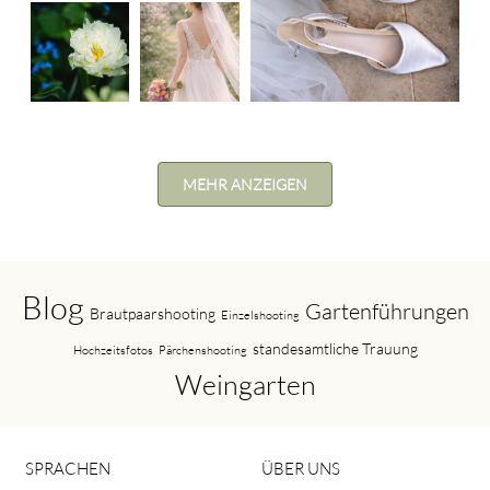
MEHR ANZEIGEN
Blog
Gartenführungen
Brautpaarshooting
Einzelshooting
standesamtliche Trauung
Hochzeitsfotos
Pärchenshooting
Weingarten
SPRACHEN
ÜBER UNS