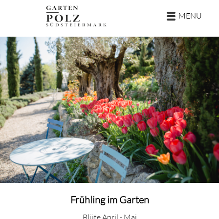
Zur
Zum
MENÜ
Navigation
Inhalt
springen
springen
TRAUUNG
FOTOGRAFIE
GARTEN
Klarheit
KONTAKT
Frühling im Garten
Blüte April - Mai