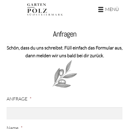
Zur
Zum
MENÜ
Navigation
Inhalt
springen
springen
TRAUUNG
Anfragen
FOTOGRAFIE
Schön, dass du uns schreibst. Füll einfach das Formular aus,
dann melden wir uns bald bei dir zurück.
GARTEN
Klarheit
KONTAKT
ANFRAGE
*
Name
*