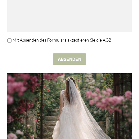
Mit Absenden des Formulars akzeptieren Sie die AGB
O
h
n
ABSENDEN
e
T
i
t
e
l
*